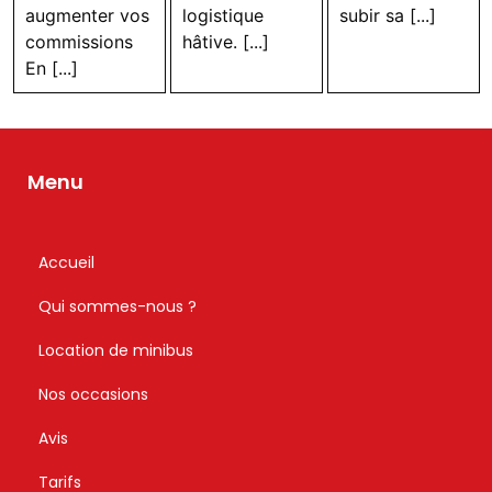
pour
d’une
pour ne
augmenter vos
logistique
subir sa [...]
commissions
hâtive. [...]
augmenter
gestion
plus
En [...]
vos
logistique
subir
commissions
hâtive.
sa
logistiqu
Menu
Accueil
Qui sommes-nous ?
Location de minibus
Nos occasions
Avis
Tarifs