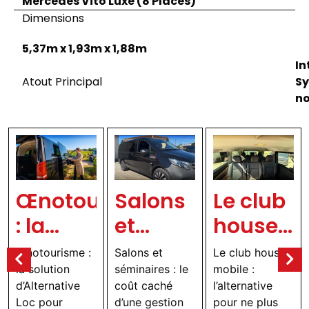
Mercedes Vito Luxe (8 Places)
Dimensions
5,37m x 1,93m x 1,88m
In
Atout Principal
Sy
no
Œnotourisme
Salons
Le club
: la
et
house
solution
séminaires
mobile
Œnotourisme :
Salons et
Le club house
d’Alternative
: le coût
:
la solution
séminaires : le
mobile :
d’Alternative
coût caché
l’alternative
Loc
caché
l’alterna
Loc pour
d’une gestion
pour ne plus