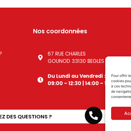
Nos coordonnées
?
67 RUE CHARLES
GOUNOD 33130 BEGLES
Du Lundi au Vendredi :
Pour offrir 
cookies pour
09:00 – 12:30 | 14:00 – 17:00
à ces techn
de navigatio
consentement
05 56 49
Ac
EZ DES QUESTIONS ?