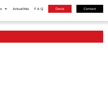
es
Actualités
F A Q
Devis
Contact