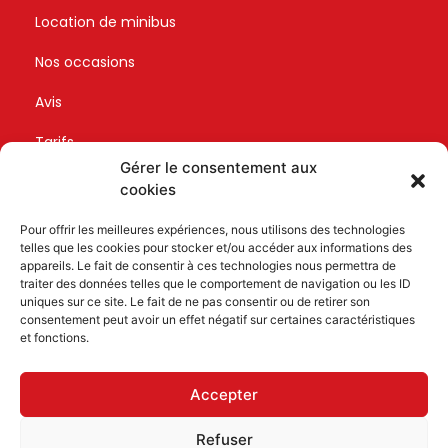
Location mini autobus à Libourne
Location de minibus
Location mini autobus à Médoc
Location mini autobus à Saint Emilion
Location mini autobus à Sauternes
Nos occasions
Location mini autobus à Sud-Ouest
Avis
Tarifs
Gérer le consentement aux
Devis
cookies
Contact
Pour offrir les meilleures expériences, nous utilisons des technologies
telles que les cookies pour stocker et/ou accéder aux informations des
appareils. Le fait de consentir à ces technologies nous permettra de
Retrouvez-nous
traiter des données telles que le comportement de navigation ou les ID
uniques sur ce site. Le fait de ne pas consentir ou de retirer son
consentement peut avoir un effet négatif sur certaines caractéristiques
et fonctions.
Accepter
05 56 49 63 78
Refuser