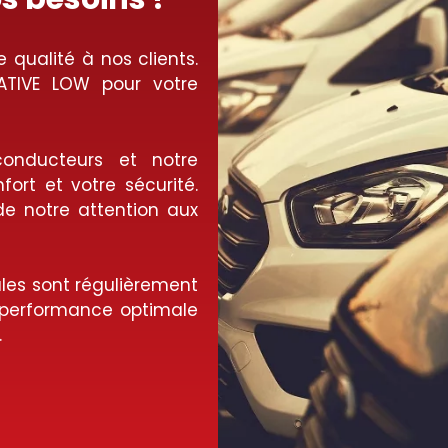
 qualité à nos clients.
NATIVE LOW pour votre
nducteurs et notre
ort et votre sécurité.
de notre attention aux
les sont régulièrement
e performance optimale
.