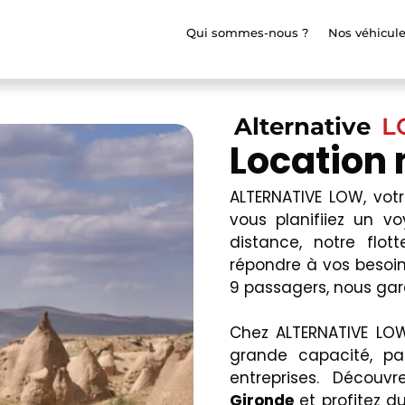
Qui sommes-nous ?
Nos véhicul
Alternative
L
Location 
ALTERNATIVE LOW, vot
vous planifiiez un 
distance, notre flo
répondre à vos besoin
9 passagers, nous gara
Chez ALTERNATIVE LO
grande capacité, pa
entreprises. Découv
Gironde
et profitez d