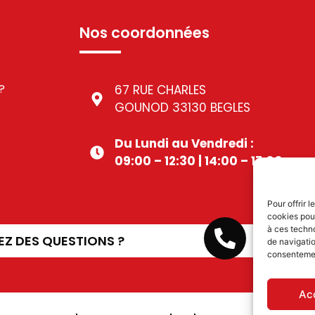
Nos coordonnées
?
67 RUE CHARLES
GOUNOD 33130 BEGLES
Du Lundi au Vendredi :
09:00 – 12:30 | 14:00 – 17:00
Pour offrir 
cookies pour
à ces techn
05 56 49
EZ DES QUESTIONS ?
de navigatio
consentement
Ac