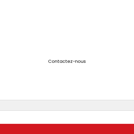
s, y compris des Mercedes Vito, Volkswag
daptés pour des groupes allant jusqu’à 9
Contactez-nous