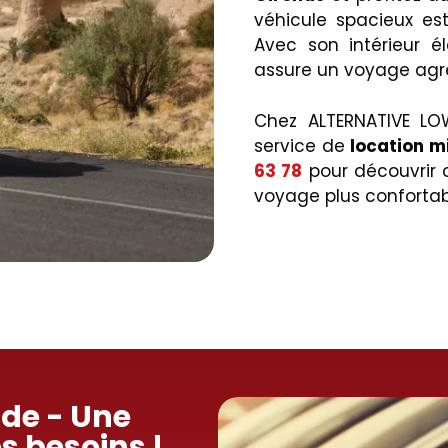
véhicule spacieux es
Avec son intérieur él
assure un voyage agr
Chez ALTERNATIVE LO
service de
location m
63 78
pour découvrir
voyage plus confortab
nde - Une
os besoins !