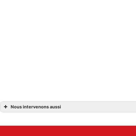
Nous proposons une variété de minibu
Classe V, a
Nous intervenons aussi
Location minibus
Location minibus Bègles
Location minibus Villenave d’Onon
Location minibus Cadaujac
Location minibus Gradignan