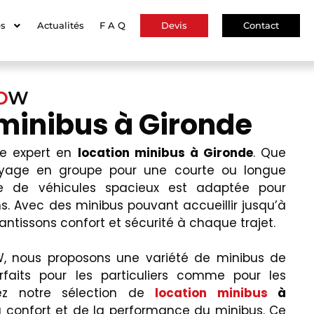
es
Actualités
F A Q
Devis
Contact
O
W
minibus à Gironde
re expert en
location minibus à Gironde
. Que
voyage en groupe pour une courte ou longue
tte de véhicules spacieux est adaptée pour
s. Avec des minibus pouvant accueillir jusqu’à
ntissons confort et sécurité à chaque trajet.
W, nous proposons une variété de minibus de
rfaits pour les particuliers comme pour les
rez notre sélection de
location minibus
à
u confort et de la performance du minibus. Ce