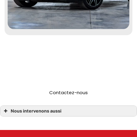
Bénéficiez de véhicules spacieux,
confortables et sécurisés pour tous
vos déplacements !
Contactez-nous
Nous intervenons aussi
Location minibus
Location minibus Bègles
Location minibus Villenave d’Onon
Location minibus Cadaujac
Location minibus Gradignan