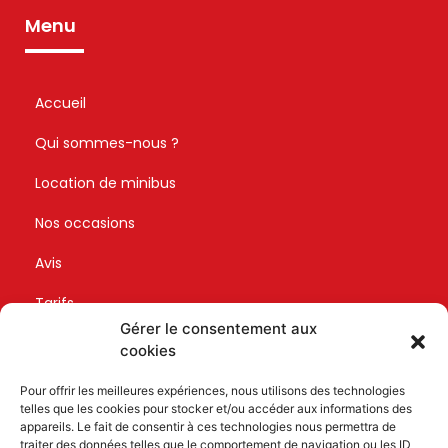
Location minibus Bordeaux
Menu
Location minibus Canéjan
Location minibus Pessac
Location minibus Martillac
Location minibus Léognan
Location minibus Mérignac
Accueil
Location minibus Talence
Location minibus à Bassin d’Arcachon
Location minibus à Gironde
Qui sommes-nous ?
Location minibus à Libourne
Location minibus à Médoc
Location de minibus
Location minibus à Saint Emilion
Location minibus à Sauternes
Location minibus à Sud-Ouest
Nos occasions
Location minibus en Aquitaine
Avis
Tarifs
Gérer le consentement aux
Devis
cookies
Contact
Pour offrir les meilleures expériences, nous utilisons des technologies
telles que les cookies pour stocker et/ou accéder aux informations des
appareils. Le fait de consentir à ces technologies nous permettra de
Retrouvez-nous
traiter des données telles que le comportement de navigation ou les ID