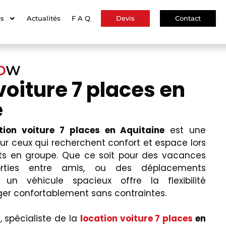
es
Actualités
F A Q
Devis
Contact
O
W
voiture 7 places en
e
tion voiture 7 places en Aquitaine
est une
our ceux qui recherchent confort et espace lors
ts en groupe. Que ce soit pour des vacances
orties entre amis, ou des déplacements
r un véhicule spacieux offre la flexibilité
er confortablement sans contraintes.
 spécialiste de la
location voiture 7 places
en