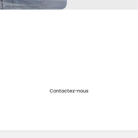
c toute votre famille ? Optez pour notre 
les aventures inoubliables !
Contactez-nous