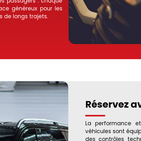
des passagers : chaque
ace généreux pour les
 de longs trajets.
Réservez a
La performance et
véhicules sont équi
des contrôles tech