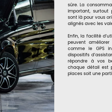
sûre. La consommat
important, surtout 
sont là pour vous or
alignés avec les val
Enfin, la facilité d
peuvent améliorer 
comme le GPS inté
dispositifs d’assis
répondre à vos be
chaque détail est 
places soit une par