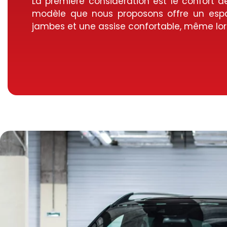
La première considération est le confort 
modèle que nous proposons offre un esp
jambes et une assise confortable, même lors