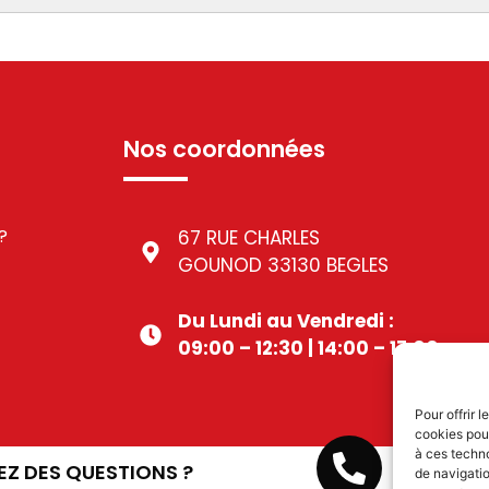
Nos coordonnées
?
67 RUE CHARLES
GOUNOD 33130 BEGLES
Du Lundi au Vendredi :
09:00 – 12:30 | 14:00 – 17:00
Pour offrir 
cookies pour
à ces techn
05 56 49
EZ DES QUESTIONS ?
de navigatio